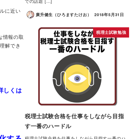
での話題 […]
ナルに近い
廣升健生（ひろますたけお）
2018年5月31日
税理士試験勉強
な情報の取
で理解でき
、
詳しくは
税理士試験合格を仕事をしながら目指
す一番のハードル
化する
税理士試験合格を仕事をしながら目指す一番のハ