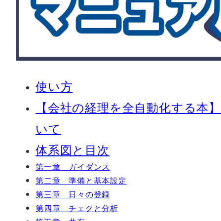
使い方
【会社の経理を全自動化する本】と
いて
体系図と目次
第一章 ガイダンス
第二章 準備と基本設定
第三章 日々の登録
第四章 チェクと分析