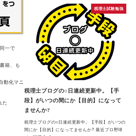
税理士試験勉強
は同一で
は書籍、も
全自動化マニ
税理士ブログの○日連続更新中。【手
段】がいつの間にか【目的】になって
れた
ませんか?
税理士ブログの○日連続更新中。【手段】がいつの
間にか【目的】になってませんか? 最近プロ野球