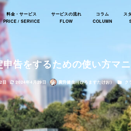
料金・サービス
サービスの流れ
コラム
ス
PRICE / SERVICE
FLOW
COLUMN
で確定申告をするための使い方マ
カテゴ
22日
2024年4月29日
廣升健生（ひろますたけお）
ク
更新日
著
者