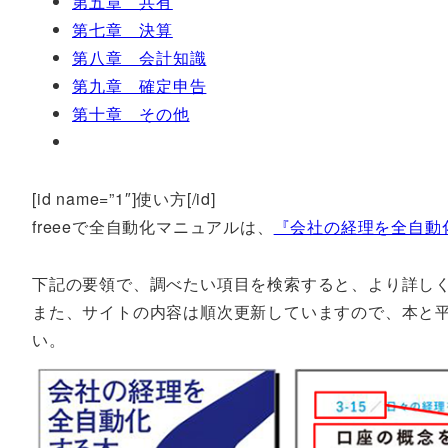
第五章 共有
第七章 決算
第八章 会計知識
第九章 確定申告
第十章 その他
[id name=”1″]使い方[/id]
freeeで全自動化マニュアルは、
『会社の経理を全自動
下記の要領で、調べたい項目を検索すると、より詳し
また、サイトの内容は順次更新していますので、本と平行
い。