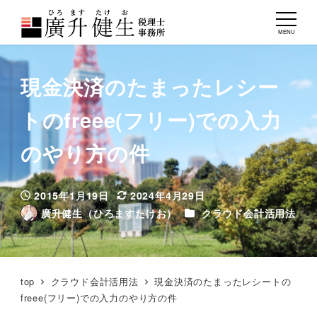
MENU
現金決済のたまったレシー
トのfreee(フリー)での入力
のやり方の件
2015年1月19日
2024年4月29日
投稿日
更新日
カテゴリー
廣升健生（ひろますたけお）
クラウド会計活用法
著
者
top
クラウド会計活用法
現金決済のたまったレシートの
freee(フリー)での入力のやり方の件