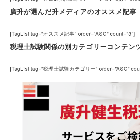
廣升が選んだ升メディアのオススメ記事
[TagList tag=”オススメ記事” order=”ASC” count=”3″]
税理士試験関係の別カテゴリーコンテン
[TagList tag=”税理士試験カテゴリー” order=”ASC” coun