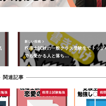
新しい投稿
気
税理士試験の一般クラス受験生でトップ4
でも受かる人と落ち…
関連記事
験勉強
税理士試験勉強
税