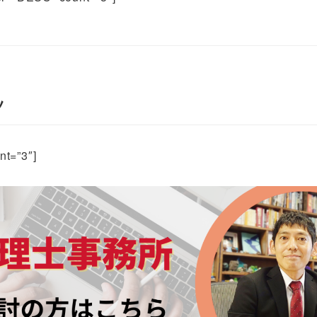
ツ
t=”3″]