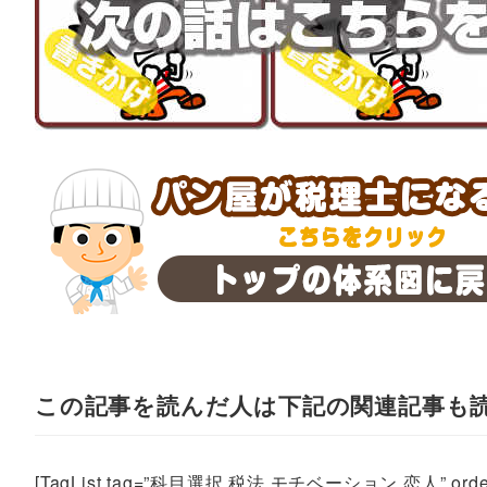
この記事を読んだ人は下記の関連記事も
[TagList tag=”科目選択,税法,モチベーション,恋人” order=