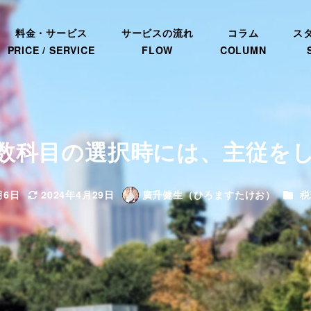
料金・サービス
サービスの流れ
コラム
ス
PRICE / SERVICE
FLOW
COLUMN
数科目の選択時には、主従を
カテ
月6日
2024年4月29日
廣升健生（ひろますたけお）
税
更新日
著
者