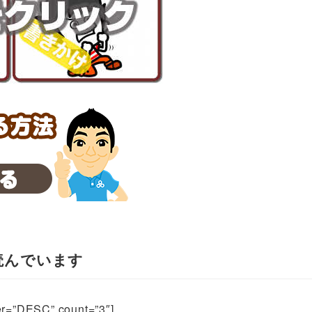
読んでいます
”DESC” count=”3″]