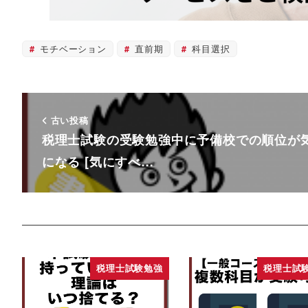
モチベーション
直前期
科目選択
古い投稿
税理士試験の受験勉強中に予備校での順位が
になる [気にすべ…
税理士試験勉強
税理士試