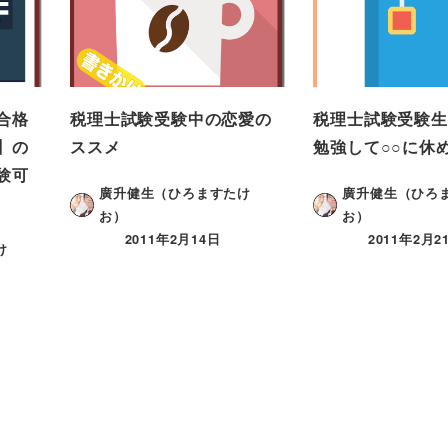
合格
税理士試験受験中の恋愛の
税理士試験受験生
】の
ススメ
勉強して○○に休
験可
廣升健生（ひろますたけ
廣升健生（ひろ
お）
お）
2011年2月14日
2011年2月2
け