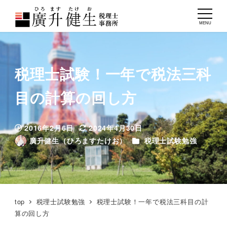
MENU
税理士試験！一年で税法三科
目の計算の回し方
2016年2月6日
2024年4月30日
投稿日
更新日
カテゴリー
廣升健生（ひろますたけお）
税理士試験勉強
著
者
top
税理士試験勉強
税理士試験！一年で税法三科目の計
算の回し方