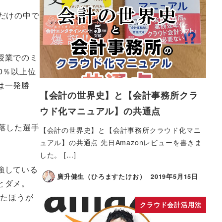
だけの中で
授業でのミ
0％以上位
は一発勝
【会計の世界史】と【会計事務所クラ
ウド化マニュアル】の共通点
落した選手
【会計の世界史】と【会計事務所クラウド化マニ
ュアル】の共通点 先日Amazonレビューを書きま
した。 […]
強している
廣升健生（ひろますたけお）
2019年5月15日
とダメ。
めたほうが
クラウド会計活用法