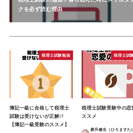
クを必ず読む理由
税理士試験勉強
税理士試
簿記一級に合格して税理士
税理士試験受験中の恋
試験は受けないが正解!?
ススメ
【簿記一級受験のススメ】
廣升健生（ひろますた