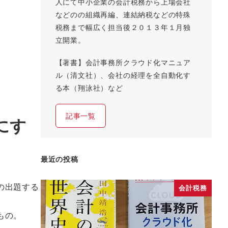
人にて中小企業の会計税務から上場会社
などのの組織再編、連結納税などの特殊
税務まで幅広く担当後２０１３年１月独
立開業。
【著書】会計事務所クラウド化マニュア
ル（清文社）、会社の経理を全自動化す
る本（翔泳社）など
記事一覧
にす
最近の投稿
の出題する
会計税務
もの。