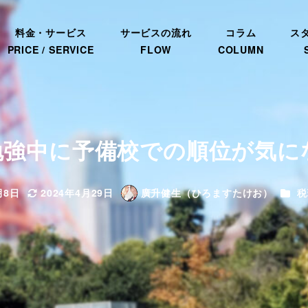
料金・サービス
サービスの流れ
コラム
ス
PRICE / SERVICE
FLOW
COLUMN
強中に予備校での順位が気にな
カテ
月8日
2024年4月29日
廣升健生（ひろますたけお）
税
更新日
著
者