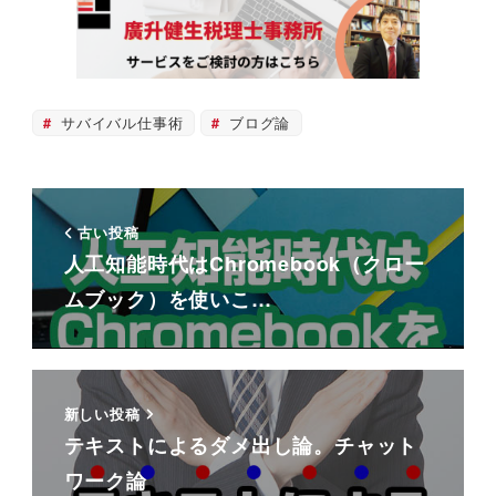
サバイバル仕事術
ブログ論
古い投稿
人工知能時代はChromebook（クロー
ムブック）を使いこ…
新しい投稿
テキストによるダメ出し論。チャット
ワーク論