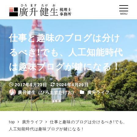
MENU
仕事と趣味のブログは分け
るべき!でも、人工知能時代
は趣味ブログが鍵になる！
2017年5月23日
2024年4月29日
投稿日
更新日
カテゴリー
廣升健生（ひろますたけお）
廣升ライフ
著
者
top
廣升ライフ
仕事と趣味のブログは分けるべき!でも、
人工知能時代は趣味ブログが鍵になる！