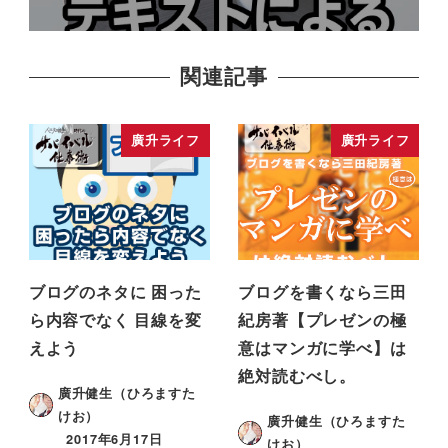
関連記事
廣升ライフ
廣升ライフ
ブログのネタに 困った
ブログを書くなら三田
ら内容でなく 目線を変
紀房著【プレゼンの極
えよう
意はマンガに学べ】は
絶対読むべし。
廣升健生（ひろますた
けお）
廣升健生（ひろますた
2017年6月17日
けお）