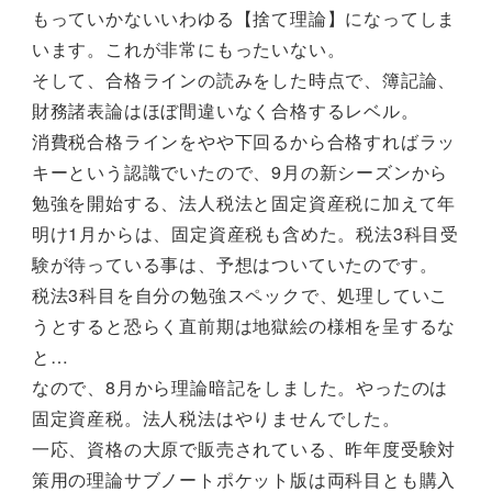
もっていかないいわゆる【捨て理論】になってしま
います。これが非常にもったいない。
そして、合格ラインの読みをした時点で、簿記論、
財務諸表論はほぼ間違いなく合格するレベル。
消費税合格ラインをやや下回るから合格すればラッ
キーという認識でいたので、9月の新シーズンから
勉強を開始する、法人税法と固定資産税に加えて年
明け1月からは、固定資産税も含めた。税法3科目受
験が待っている事は、予想はついていたのです。
税法3科目を自分の勉強スペックで、処理していこ
うとすると恐らく直前期は地獄絵の様相を呈するな
と…
なので、8月から理論暗記をしました。やったのは
固定資産税。法人税法はやりませんでした。
一応、資格の大原で販売されている、昨年度受験対
策用の理論サブノートポケット版は両科目とも購入