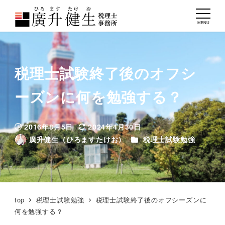
MENU
税理士試験終了後のオフシ
ーズンに何を勉強する？
2016年8月5日
2024年4月30日
投稿日
更新日
カテゴリー
廣升健生（ひろますたけお）
税理士試験勉強
著
者
top
税理士試験勉強
税理士試験終了後のオフシーズンに
何を勉強する？