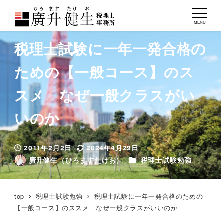
MENU
税理士試験に一年一発合格の
ための【一般コース】のス
スメ なぜ一般クラスがい
いのか
2011年2月2日
2024年4月29日
投稿日
更新日
カテゴリー
廣升健生（ひろますたけお）
税理士試験勉強
著
者
top
税理士試験勉強
税理士試験に一年一発合格のための
【一般コース】のススメ なぜ一般クラスがいいのか