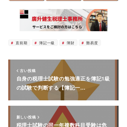
直前期
簿記一級
簿財
難易度
古い投稿
自身の税理士試験の勉強適正を簿記1級
の試験で判断する【簿記一…
新しい投稿
税理士試験の同一年複数科目受験は危