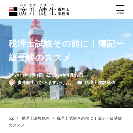
MENU
税理士試験その前に！簿記一
級受験のススメ
2011年2月1日
2024年4月29日
投稿日
更新日
カテゴリー
廣升健生（ひろますたけお）
税理士試験勉強
著
者
top
税理士試験勉強
税理士試験その前に！簿記一級受験
のススメ