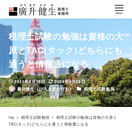
MENU
税理士試験の勉強は資格の大
原とTAC(タック)どちらにも
通うと情報通になる
2011年1月16日
2024年4月29日
投稿日
更新日
カテゴリー
廣升健生（ひろますたけお）
税理士試験勉強
著
者
top
税理士試験勉強
税理士試験の勉強は資格の大原と
TAC(タック)どちらにも通うと情報通になる