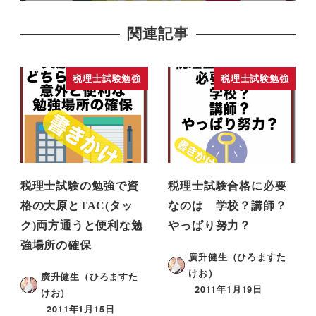
関連記事
税理士試験勉強
税理士試験勉強
税理士試験の勉強で資
税理士試験合格に必要
格の大原とTAC(タッ
なのは 学校？講師？
ク)両方通うと便利な勉
やっぱり努力？
強場所の確保
廣升健生（ひろますた
けお）
廣升健生（ひろますた
2011年1月19日
けお）
2011年1月15日