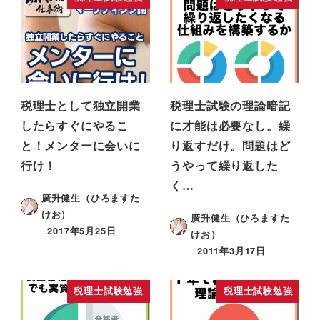
税理士として独立開業
税理士試験の理論暗記
したらすぐにやるこ
に才能は必要なし。繰
と！メンターに会いに
り返すだけ。問題はど
行け！
うやって繰り返した
く…
廣升健生（ひろますた
けお）
廣升健生（ひろますた
2017年5月25日
けお）
2011年3月17日
税理士試験勉強
税理士試験勉強