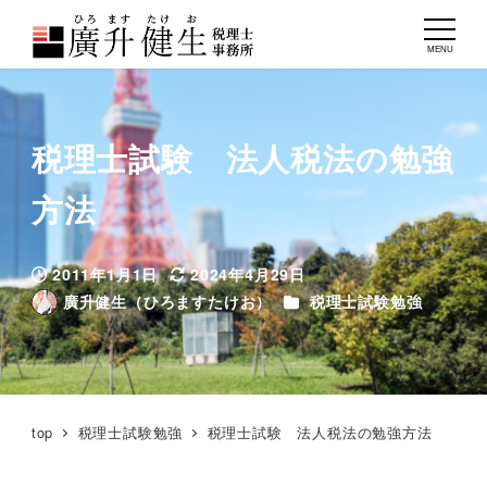
MENU
税理士試験 法人税法の勉強
方法
2011年1月1日
2024年4月29日
投稿日
更新日
カテゴリー
廣升健生（ひろますたけお）
税理士試験勉強
著
者
top
税理士試験勉強
税理士試験 法人税法の勉強方法