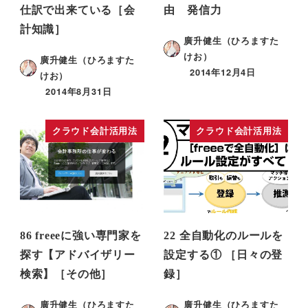
仕訳で出来ている［会
由 発信力
計知識］
廣升健生（ひろますた
けお）
廣升健生（ひろますた
2014年12月4日
けお）
2014年8月31日
クラウド会計活用法
クラウド会計活用法
86 freeeに強い専門家を
22 全自動化のルールを
探す【アドバイザリー
設定する① ［日々の登
検索】［その他］
録］
廣升健生（ひろますた
廣升健生（ひろますた