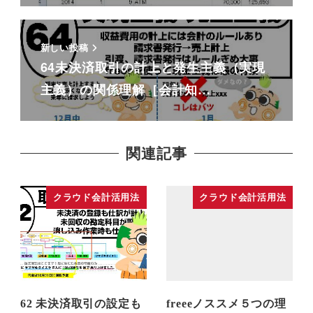
新しい投稿
64未決済取引の計上と発生主義（実現
主義）の関係理解［会計知…
関連記事
クラウド会計活用法
クラウド会計活用法
62 未決済取引の設定も
freeeノススメ５つの理