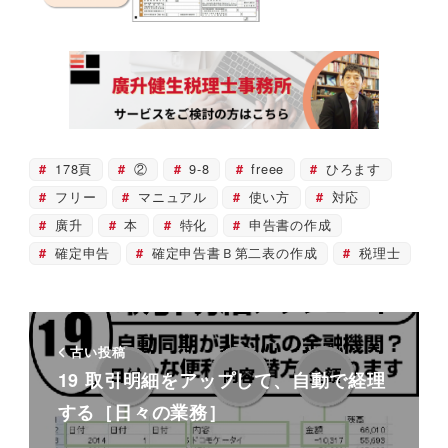
178頁
②
9-8
freee
ひろます
フリー
マニュアル
使い方
対応
廣升
本
特化
申告書の作成
確定申告
確定申告書Ｂ第二表の作成
税理士
古い投稿
19 取引明細をアップして、自動で経理
する［日々の業務］