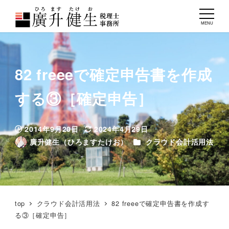
MENU
82 freeeで確定申告書を作成
する③［確定申告］
2014年9月20日
2024年4月29日
投稿日
更新日
カテゴリー
廣升健生（ひろますたけお）
クラウド会計活用法
著
者
top
クラウド会計活用法
82 freeeで確定申告書を作成す
る③［確定申告］