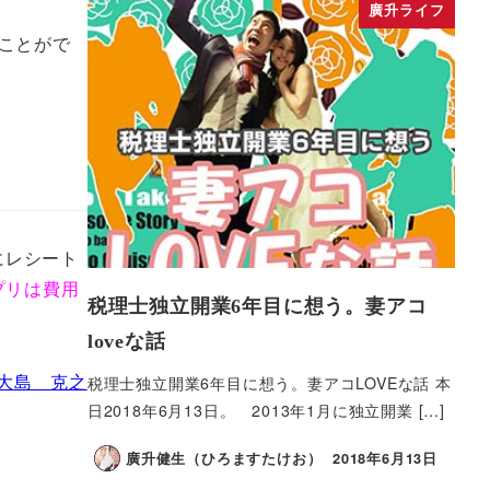
廣升ライフ
ることがで
にレシート
プリは費用
税理士独立開業6年目に想う。妻アコ
loveな話
大島 克之
税理士独立開業6年目に想う。妻アコLOVEな話 本
日2018年6月13日。 2013年1月に独立開業 […]
廣升健生（ひろますたけお）
2018年6月13日