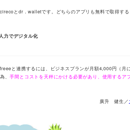
irecoとdr．walletです。どちらのアプリも無料で取得す
、人力でデジタル化
しfreeeと連携するには、ビジネスプランが月額4,000円（月
の為、
手間とコストを天秤にかける必要があり、使用するア
廣升 健生／