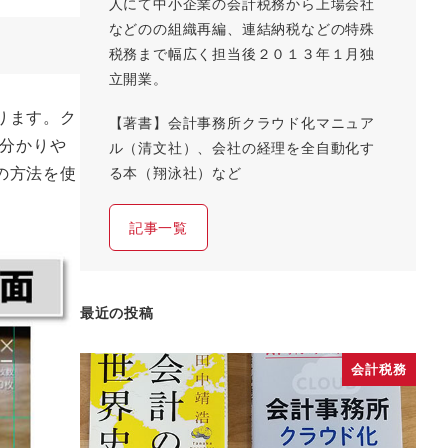
人にて中小企業の会計税務から上場会社
などのの組織再編、連結納税などの特殊
税務まで幅広く担当後２０１３年１月独
立開業。
ります。ク
【著書】会計事務所クラウド化マニュア
分かりや
ル（清文社）、会社の経理を全自動化す
の方法を使
る本（翔泳社）など
記事一覧
最近の投稿
会計税務