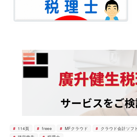
114頁
freee
MFクラウド
クラウド会計ソフ
確定申告
税理士