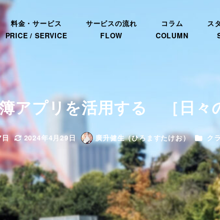
料金・サービス
サービスの流れ
コラム
ス
PRICE / SERVICE
FLOW
COLUMN
家計簿アプリを活用する ［日々
カテゴ
7日
2024年4月29日
廣升健生（ひろますたけお）
ク
更新日
著
者