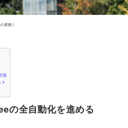
々の業務］
方法
か？
eeeの全自動化を進める