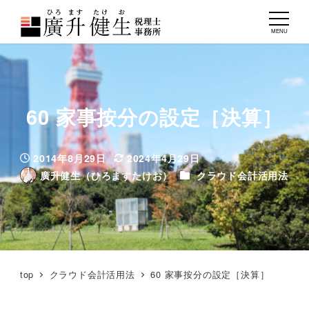
MENU
60 家事按分の設定［決算］
2014年8月29日
2024年4月29日
投稿日
更新日
カテゴリー
廣升健生（ひろますたけお）
クラウド会計活用法
著
者
top
クラウド会計活用法
60 家事按分の設定［決算］