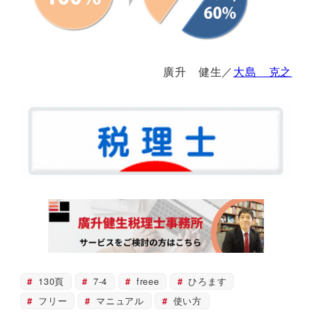
廣升 健生／
大島 克之
130頁
7-4
freee
ひろます
フリー
マニュアル
使い方