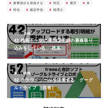
家事按分を登録する
対応
廣升
本
特化
確定申告
税理士
古い投稿
42 残高不一致の理由③明細の重複取り
込みをしている、 残高…
新しい投稿
52 クラウドツールを活用する グーグ
ルドライブ ［共有］