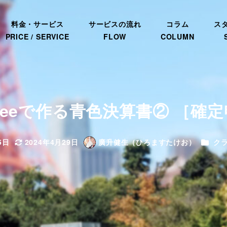
料金・サービス
サービスの流れ
コラム
ス
PRICE / SERVICE
FLOW
COLUMN
freeeで作る青色決算書② ［確
カテゴ
5日
2024年4月29日
廣升健生（ひろますたけお）
ク
更新日
著
者