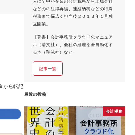
人にて中小企業の会計税務から上場会社
などのの組織再編、連結納税などの特殊
税務まで幅広く担当後２０１３年１月独
立開業。
【著書】会計事務所クラウド化マニュア
ル（清文社）、会社の経理を全自動化す
る本（翔泳社）など
記事一覧
タから転記
最近の投稿
会計税務