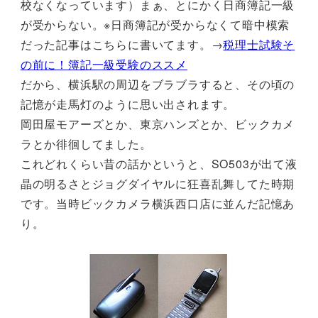
校なくなっています）まぁ、とにかく日商簿記一級
が受からない。※日商簿記が受からなくて暗中模索
だった記事はこちらに書いてます。→
税理士試験そ
の前に！簿記一級受験のススメ
だから、横浜駅の周辺をブラブラすると、その頃の
記憶が走馬灯のように思い出されます。
岡田屋モアーズとか、東京ハンズとか、ビックカメ
ラとか徘徊してました。
これどれくらい昔の話かというと、SO503が出て液
晶の明るさとジョグダイヤルに狂喜乱舞してた時期
です。当時ビックカメラ横浜西口店に並んだ記憶あ
り。