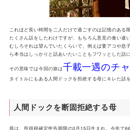
これほど長い時間を二人だけで過ごすのは記憶のある
たくさん話をしたわけですが、もちろん意見の食い違
むしろそれは望んでいたくらいで、例えば妻アコや息子
ら本当はしっかりと話あいたいこともフワッとした話
千載一遇のチ
その意味では今回の旅は
タイトルにもある人間ドックを拒絶する母にキレた話
人間ドックを断固拒絶する母
母は、所得税確定申告期限の3月15日生まれ。今年で6