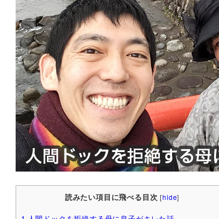
読みたい項目に飛べる目次
[
hide
]
1
人間ドックを拒絶する母に息子がキレた話