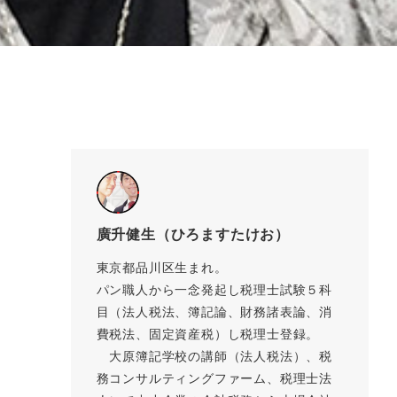
廣升健生（ひろますたけお）
東京都品川区生まれ。
パン職人から一念発起し税理士試験５科
目（法人税法、簿記論、財務諸表論、消
費税法、固定資産税）し税理士登録。
大原簿記学校の講師（法人税法）、税
務コンサルティングファーム、税理士法