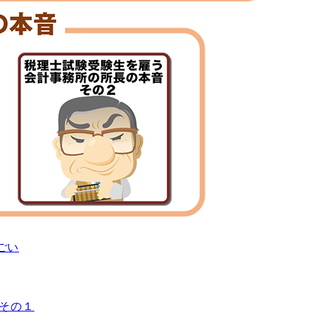
ごい
その１