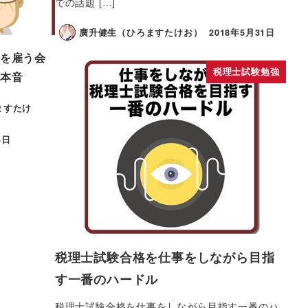
での話題 […]
廣升健生（ひろますたけお）
2018年5月31日
を雇う会
税理士試験勉強
本音
ますたけ
4日
税理士試験合格を仕事をしながら目指
す一番のハードル
税理士試験合格を仕事をしながら目指す一番のハ