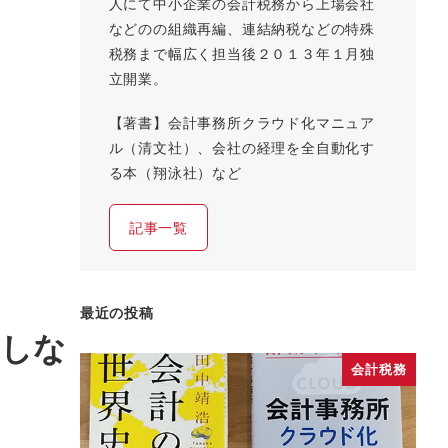
人にて中小企業の会計税務から上場会社
などのの組織再編、連結納税などの特殊
税務まで幅広く担当後２０１３年１月独
立開業。
【著書】会計事務所クラウド化マニュア
ル（清文社）、会社の経理を全自動化す
る本（翔泳社）など
記事一覧
最近の投稿
事しな
会計税務