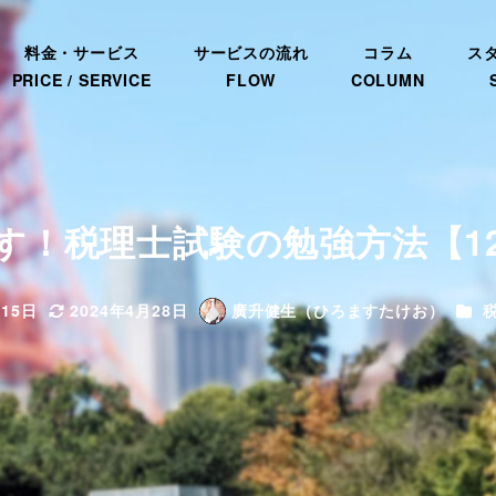
料金・サービス
サービスの流れ
コラム
ス
PRICE / SERVICE
FLOW
COLUMN
す！税理士試験の勉強方法【1
カテ
月15日
2024年4月28日
廣升健生（ひろますたけお）
更新日
著
者