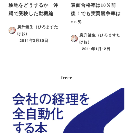
験地をどうするか 沖
表面合格率は10％前
縄で受験した動機編
後！でも実質競争率は
○○％
廣升健生（ひろますた
けお）
廣升健生（ひろますた
2011年3月30日
けお）
2011年1月12日
freee