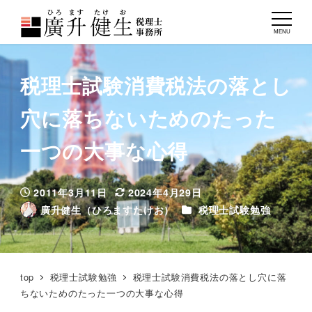
MENU
税理士試験消費税法の落とし
穴に落ちないためのたった
一つの大事な心得
2011年3月11日
2024年4月29日
投稿日
更新日
カテゴリー
廣升健生（ひろますたけお）
税理士試験勉強
著
者
top
税理士試験勉強
税理士試験消費税法の落とし穴に落
ちないためのたった一つの大事な心得