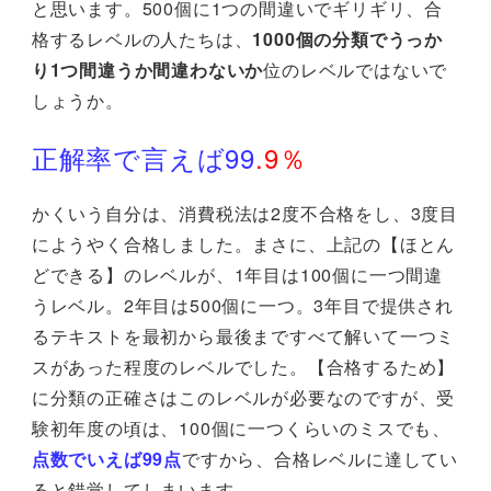
と思います。500個に1つの間違いでギリギリ、合
格するレベルの人たちは、
1000個の分類でうっか
り1つ間違うか間違わないか
位のレベルではないで
しょうか。
正解率で言えば99
.9％
かくいう自分は、消費税法は2度不合格をし、3度目
にようやく合格しました。まさに、上記の【ほとん
どできる】のレベルが、1年目は100個に一つ間違
うレベル。2年目は500個に一つ。3年目で提供され
るテキストを最初から最後まですべて解いて一つミ
スがあった程度のレベルでした。【合格するため】
に分類の正確さはこのレベルが必要なのですが、受
験初年度の頃は、100個に一つくらいのミスでも、
点数でいえば99点
ですから、合格レベルに達してい
ると錯覚してしまいます。