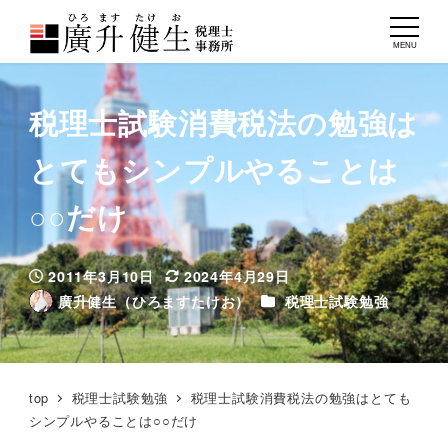
MENU
税理士試験消費税法の勉強は
とてもシンプルやることは
○○だけ
2011年3月10日
2024年4月29日
投稿日
更新日
カテゴリー
廣升健生（ひろますたけお）
税理士試験勉強
著
者
top
税理士試験勉強
税理士試験消費税法の勉強はとても
シンプルやることは○○だけ