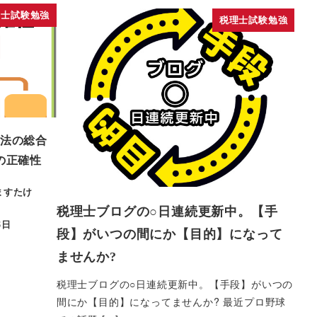
理士試験勉強
税理士試験勉強
法の総合
の正確性
ますたけ
税理士ブログの○日連続更新中。【手
5日
段】がいつの間にか【目的】になって
ませんか?
税理士ブログの○日連続更新中。【手段】がいつの
間にか【目的】になってませんか? 最近プロ野球