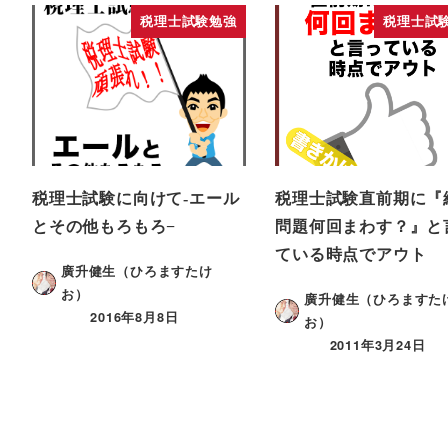
税理士試験勉強
税理士試
税理士試験に向けて-エール
税理士試験直前期に『
とその他もろもろ−
問題何回まわす？』と
ている時点でアウト
廣升健生（ひろますたけ
お）
廣升健生（ひろますた
2016年8月8日
お）
2011年3月24日