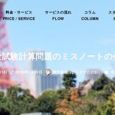
料金・サービス
サービスの流れ
コラム
ス
PRICE / SERVICE
FLOW
COLUMN
士試験計算問題のミスノートの
カテ
月1日
2024年4月29日
廣升健生（ひろますたけお）
税
更新日
著
者