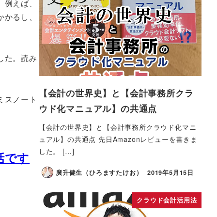
。例えば、
かかるし、
した。読み
【会計の世界史】と【会計事務所クラ
ミスノート
ウド化マニュアル】の共通点
【会計の世界史】と【会計事務所クラウド化マニ
ュアル】の共通点 先日Amazonレビューを書きま
した。 […]
話です
廣升健生（ひろますたけお）
2019年5月15日
クラウド会計活用法