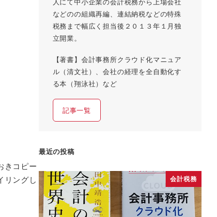
人にて中小企業の会計税務から上場会社
などのの組織再編、連結納税などの特殊
税務まで幅広く担当後２０１３年１月独
立開業。
【著書】会計事務所クラウド化マニュア
ル（清文社）、会社の経理を全自動化す
る本（翔泳社）など
記事一覧
最近の投稿
おきコピー
イリングし
会計税務