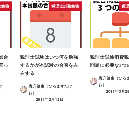
験勉強
税理士試験勉強
税
総合
税理士試験はいつ何を勉強
税理士試験消費税
言っ
するかが本試験の合否を左
問題に必要な3つ
右する
廣升健生（ひろ
お）
け
廣升健生（ひろますたけ
2011年3月2
お）
2011年2月12日