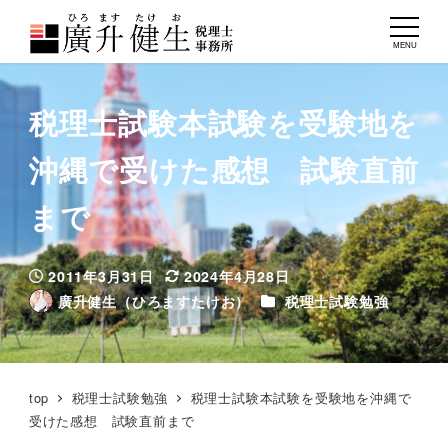
MENU
税理士試験本試験を受験地を
沖縄で受けた感想 試験直前
まで
2011年3月31日
2024年4月28日
投稿日
更新日
カテゴリー
廣升健生（ひろますたけお）
税理士試験勉強
著
者
top
税理士試験勉強
税理士試験本試験を受験地を沖縄で
受けた感想 試験直前まで