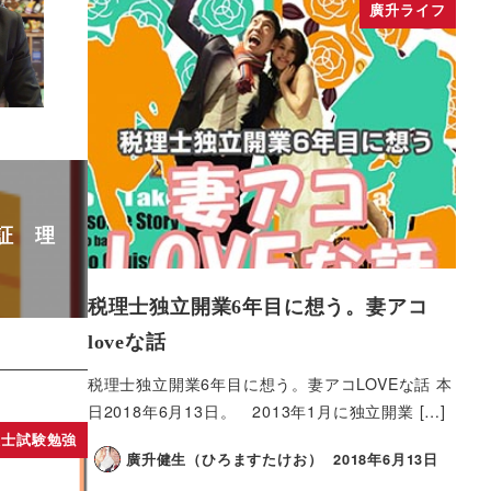
廣升ライフ
証 理
税理士独立開業6年目に想う。妻アコ
loveな話
税理士独立開業6年目に想う。妻アコLOVEな話 本
日2018年6月13日。 2013年1月に独立開業 […]
理士試験勉強
廣升健生（ひろますたけお）
2018年6月13日