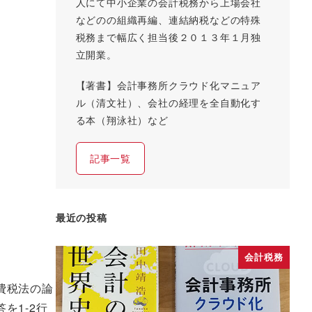
人にて中小企業の会計税務から上場会社
などのの組織再編、連結納税などの特殊
税務まで幅広く担当後２０１３年１月独
立開業。
【著書】会計事務所クラウド化マニュア
ル（清文社）、会社の経理を全自動化す
る本（翔泳社）など
記事一覧
最近の投稿
会計税務
費税法の論
を1-2行