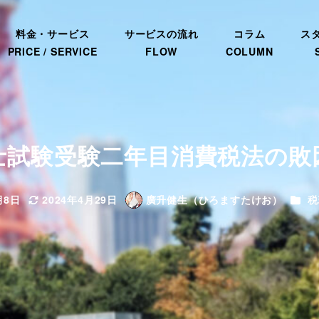
料金・サービス
サービスの流れ
コラム
ス
PRICE / SERVICE
FLOW
COLUMN
士試験受験二年目消費税法の敗
カテ
月8日
2024年4月29日
廣升健生（ひろますたけお）
税
更新日
著
者