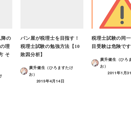
以降の
パン屋が税理士を目指す！
税理士試験の同一
用の理
税理士試験の勉強方法【10
目受験は危険です
方 そ
敗因分析】
廣升健生（ひろ
お）
廣升健生（ひろますたけ
2011年1月3
お）
け
2015年4月14日