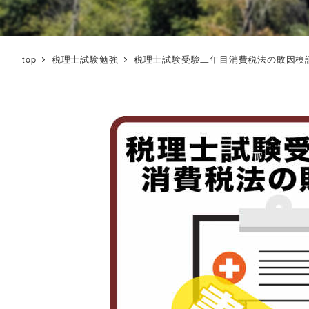
top
税理士試験勉強
税理士試験受験二年目消費税法の敗因検