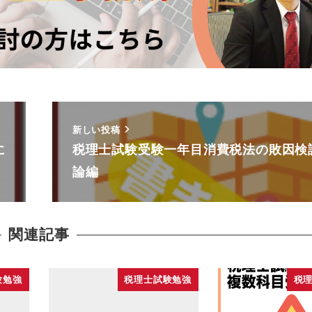
新しい投稿
に
税理士試験受験一年目消費税法の敗因検
論編
関連記事
験勉強
税理士試験勉強
税