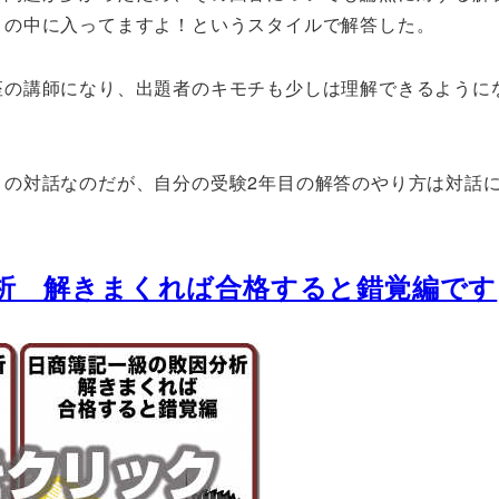
この中に入ってますよ！というスタイルで解答した。
座の講師になり、出題者のキモチも少しは理解できるように
との対話なのだが、自分の受験2年目の解答のやり方は対話
析 解きまくれば合格すると錯覚編です