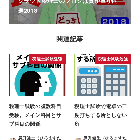
クラウド税理士のブログは質か量か問
題2018
関連記事
税理士試験勉強
税理士試験勉強
税理士試験の複数科目
税理士試験で電卓の二
受験。メイン科目とサ
度打ちする所としない
ブ科目の関係
所
廣升健生（ひろますた
廣升健生（ひろますた