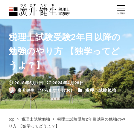
MENU
税理士試験受験2年目以降の
勉強のやり方 【独学ってど
うよ？】
2018年5月1日
2024年4月28日
投稿日
更新日
カテゴリー
廣升健生（ひろますたけお）
税理士試験勉強
著
者
top
税理士試験勉強
税理士試験受験2年目以降の勉強のや
り方 【独学ってどうよ？】