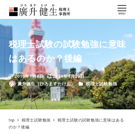
MENU
税理士試験の試験勉強に意味
はあるのか？後編
2016年1月8日
2024年4月29日
投稿日
更新日
カテゴリー
廣升健生（ひろますたけお）
税理士試験勉強
著
者
top
税理士試験勉強
税理士試験の試験勉強に意味はある
のか？後編