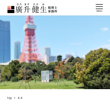
MENU
top
4-4