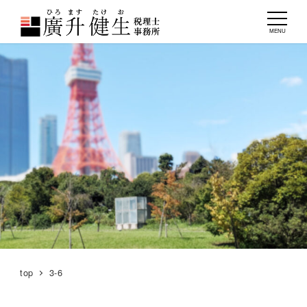
MENU
top
3-6