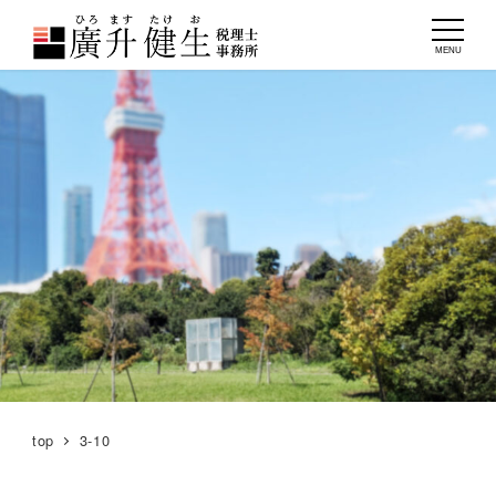
MENU
top
3-10