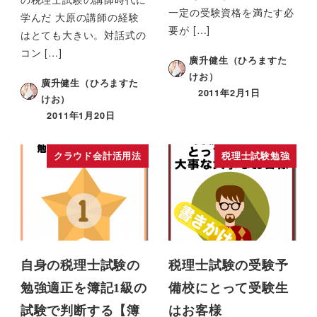
一定の受験資格を満たす必
学んだ 大原の講師の経験
要が […]
はとても大きい。対話式の
コン […]
廣升健生（ひろますた
けお）
廣升健生（ひろますた
2011年2月1日
けお）
2011年1月20日
クラウド会計活用法
税理士試験勉強
自身の税理士試験の
税理士試験の受験予
勉強適正を簿記1級の
備校にとって受験生
試験で判断する【簿
はお客様