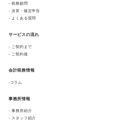
ゲ
-
税務顧問
-
決算・確定申告
ー
-
よくある質問
シ
サービスの流れ
ョ
-
ご契約まで
ン
-
ご契約後
会計税務情報
-
コラム
事務所情報
-
事務所紹介
-
スタッフ紹介