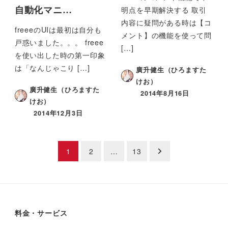
明点を早期解決する 取引
自動化マニ…
内容に疑問がある時は【コ
freeeのUIは最初は自分も
メント】の機能を使って問
戸惑いました。。。 freee
[…]
を使い出した時の第一印象
は「なんじゃこり […]
廣升健生（ひろますた
けお）
廣升健生（ひろますた
2014年8月16日
けお）
2014年12月3日
投
1
2
…
13
稿
ナ
ビ
料金・サービス