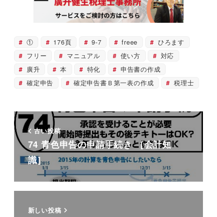
①
176頁
9-7
freee
ひろます
フリー
マニュアル
使い方
対応
廣升
本
特化
申告書の作成
確定申告
確定申告書Ｂ第一表の作成
税理士
古い投稿
74 青色申告の申請手続き ［会計知
識］
新しい投稿