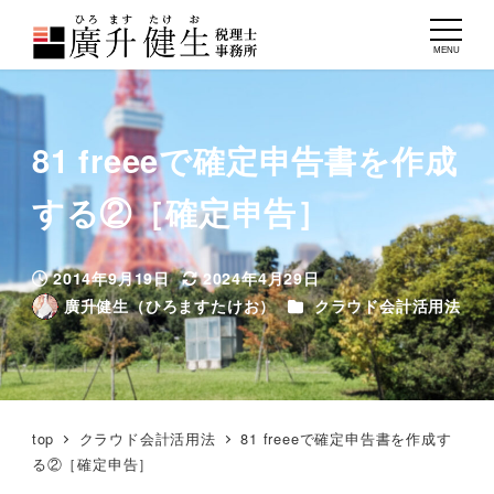
MENU
81 freeeで確定申告書を作成
する②［確定申告］
2014年9月19日
2024年4月29日
投稿日
更新日
カテゴリー
廣升健生（ひろますたけお）
クラウド会計活用法
著
者
top
クラウド会計活用法
81 freeeで確定申告書を作成す
る②［確定申告］