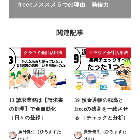
freeeノススメ５つの理由 発信力
関連記事
クラウド会計活用法
クラウド会計活用法
13 請求業務は【請求書
39 預金通帳の残高と
の処理】で全自動化
freeeの残高を一致させ
［日々の登録］
る ［チェックと分析］
廣升健生（ひろますた
廣升健生（ひろますた
けお）
けお）