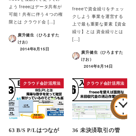
よう freeeはデータ共有が
freeeで資金繰りをチェッ
可能！共有に伴う４つの権
クしよう 事業を運営する
限とは クラウド会 […]
上で最も重要な要素【資金
繰り】とは 資金繰りとは
廣升健生（ひろますた
[…]
けお）
2014年8月15日
廣升健生（ひろますた
けお）
2014年8月14日
クラウド会計活用法
クラウド会計活用法
63 B/S P/Lはつなが
36 未決済取引の管