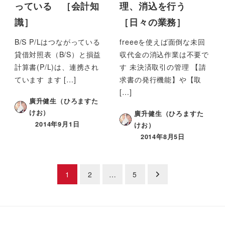
っている ［会計知
理、消込を行う
識］
［日々の業務］
B/S P/Lはつながっている
freeeを使えば面倒な未回
貸借対照表（B/S）と損益
収代金の消込作業は不要で
計算書(P/L)は、連携され
す 未決済取引の管理 【請
ています ます […]
求書の発行機能】や【取
[…]
廣升健生（ひろますた
けお）
廣升健生（ひろますた
2014年9月1日
けお）
2014年8月5日
投
1
2
…
5
稿
ナ