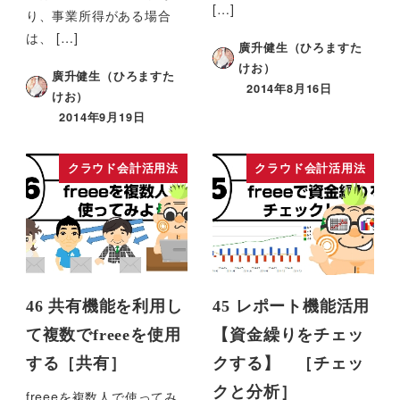
[…]
り、事業所得がある場合
は、 […]
廣升健生（ひろますた
けお）
廣升健生（ひろますた
2014年8月16日
けお）
2014年9月19日
クラウド会計活用法
クラウド会計活用法
46 共有機能を利用し
45 レポート機能活用
て複数でfreeeを使用
【資金繰りをチェッ
する［共有］
クする】 ［チェッ
クと分析］
freeeを複数人で使ってみ