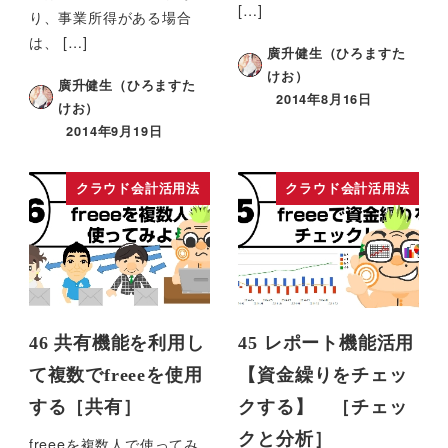
[…]
り、事業所得がある場合
は、 […]
廣升健生（ひろますた
けお）
廣升健生（ひろますた
2014年8月16日
けお）
2014年9月19日
クラウド会計活用法
クラウド会計活用法
46 共有機能を利用し
45 レポート機能活用
て複数でfreeeを使用
【資金繰りをチェッ
する［共有］
クする】 ［チェッ
クと分析］
freeeを複数人で使ってみ