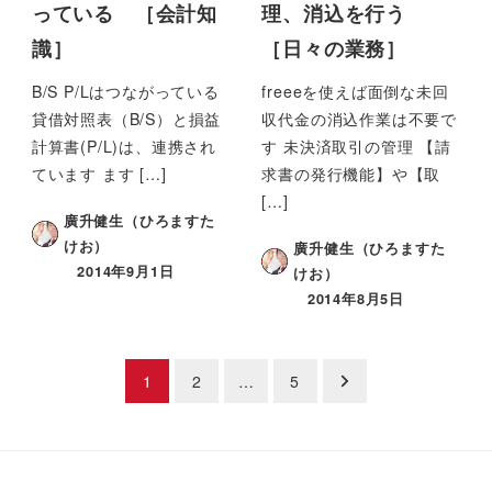
っている ［会計知
理、消込を行う
識］
［日々の業務］
B/S P/Lはつながっている
freeeを使えば面倒な未回
貸借対照表（B/S）と損益
収代金の消込作業は不要で
計算書(P/L)は、連携され
す 未決済取引の管理 【請
ています ます […]
求書の発行機能】や【取
[…]
廣升健生（ひろますた
けお）
廣升健生（ひろますた
2014年9月1日
けお）
2014年8月5日
投
1
2
…
5
稿
ナ