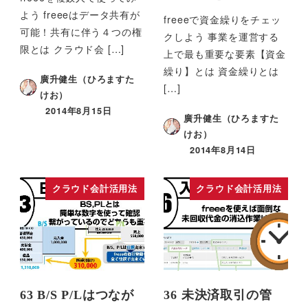
よう freeeはデータ共有が
freeeで資金繰りをチェッ
可能！共有に伴う４つの権
クしよう 事業を運営する
限とは クラウド会 […]
上で最も重要な要素【資金
繰り】とは 資金繰りとは
廣升健生（ひろますた
[…]
けお）
2014年8月15日
廣升健生（ひろますた
けお）
2014年8月14日
クラウド会計活用法
クラウド会計活用法
63 B/S P/Lはつなが
36 未決済取引の管