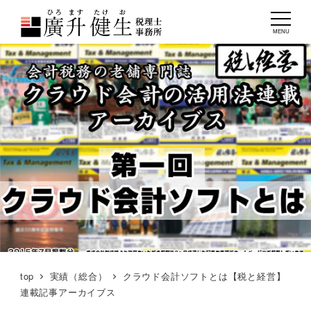
MENU
top
実績（総合）
クラウド会計ソフトとは【税と経営】
連載記事アーカイブス