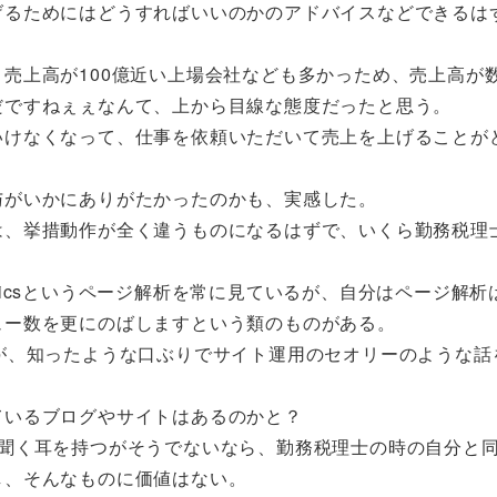
げるためにはどうすればいいのかのアドバイスなどできるは
売上高が100億近い上場会社なども多かっため、売上高が
だですねぇぇなんて、上から目線な態度だったと思う。
いけなくなって、仕事を依頼いただいて売上を上げることが
与がいかにありがたかったのかも、実感した。
は、挙措動作が全く違うものになるはずで、いくら勤務税理
lyticsというページ解析を常に見ているが、自分はページ解
ュー数を更にのばしますという類のものがある。
が、知ったような口ぶりでサイト運用のセオリーのような話
ているブログやサイトはあるのかと？
ら聞く耳を持つがそうでないなら、勤務税理士の時の自分と
し、そんなものに価値はない。