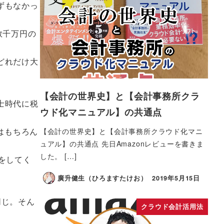
ずもなかっ
数千万円の
どれだけ大
【会計の世界史】と【会計事務所クラ
士時代に税
ウド化マニュアル】の共通点
析はもちろん
【会計の世界史】と【会計事務所クラウド化マニ
ュアル】の共通点 先日Amazonレビューを書きま
した。 […]
をしてく
廣升健生（ひろますたけお）
2019年5月15日
同じ。そん
クラウド会計活用法