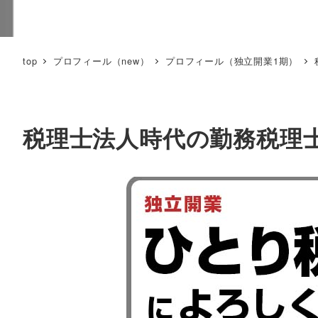
top
プロフィール（new）
プロフィール（独立開業1期）
税理士法人時代の勤務税理