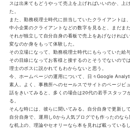
スは出来てもどうやって売上を上げればいいのか、上
た。
また、勤務税理士時代に担当していたクライアントは、
中小企業のクライアントなどの数字を見ると、まだま
それが独立して自分自身の看板で売上をあげなければ
変なのか身をもって体験した。
その立場になって、勤務税理士時代にもらっていた給
その目線になってお客様と接するのとそうでないので
理士のボスに説かれてもわからないと思う。
今、ホームページの運用について、日々Google Ana
素人。よく、事務所へのセールスでサイトのページビ
話をきいてみると、多くの場合は20代の若手スタッフ
る。
そんな時には、彼らに聞いてみる。自分自身で更新し
自分自身で、運用し0から人気ブログでも作ったのな
な机上の、理論やセオリーなら本を見れば載っている