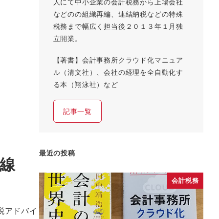
人にて中小企業の会計税務から上場会社
などのの組織再編、連結納税などの特殊
税務まで幅広く担当後２０１３年１月独
立開業。
【著書】会計事務所クラウド化マニュア
ル（清文社）、会社の経理を全自動化す
る本（翔泳社）など
記事一覧
最近の投稿
線
会計税務
税アドバイ