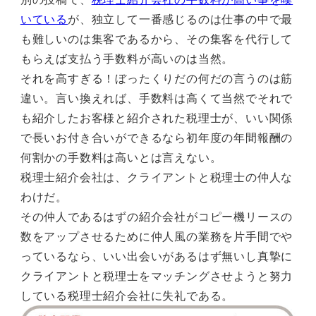
いている
が、独立して一番感じるのは仕事の中で最
も難しいのは集客であるから、その集客を代行して
もらえば支払う手数料が高いのは当然。
それを高すぎる！ぼったくりだの何だの言うのは筋
違い。言い換えれば、手数料は高くて当然でそれで
も紹介したお客様と紹介された税理士が、いい関係
で長いお付き合いができるなら初年度の年間報酬の
何割かの手数料は高いとは言えない。
税理士紹介会社は、クライアントと税理士の仲人な
わけだ。
その仲人であるはずの紹介会社がコピー機リースの
数をアップさせるために仲人風の業務を片手間でや
っているなら、いい出会いがあるはず無いし真摯に
クライアントと税理士をマッチングさせようと努力
している税理士紹介会社に失礼である。