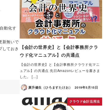
話
全自動化す
更新無いで
【会計の世界史】と【会計事務所クラ
プしておき
ウド化マニュアル】の共通点
【会計の世界史】と【会計事務所クラウド化マニ
ュアル】の共通点 先日Amazonレビューを書きま
した。 […]
廣升健生（ひろますたけお）
2019年5月15日
クラウド会計活用法