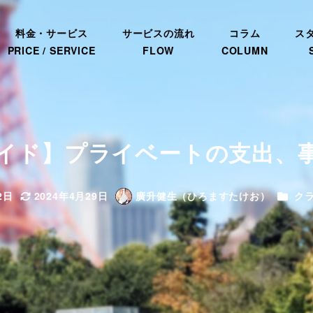
料金・サービス
サービスの流れ
コラム
ス
PRICE / SERVICE
FLOW
COLUMN
イド】プライベートの支出、
カテゴ
2日
2024年4月29日
廣升健生（ひろますたけお）
ク
更新日
著
者