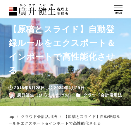
MENU
【原稿とスライド】自動登
録ルールをエクスポート＆
インポートで高性能化させ
る
2016年8月28日
2024年4月29日
投稿日
更新日
カテゴリー
廣升健生（ひろますたけお）
クラウド会計活用法
著
者
top
クラウド会計活用法
【原稿とスライド】自動登録ル
ールをエクスポート＆インポートで高性能化させる