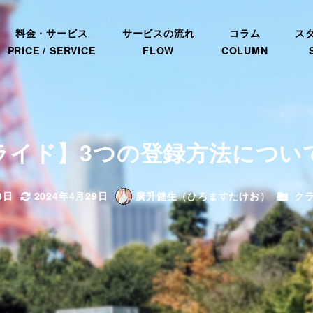
料金・サービス
サービスの流れ
コラム
ス
PRICE / SERVICE
FLOW
COLUMN
ライド】3つの登録方法につい
カテゴ
3日
2024年4月29日
廣升健生（ひろますたけお）
ク
更新日
著
者