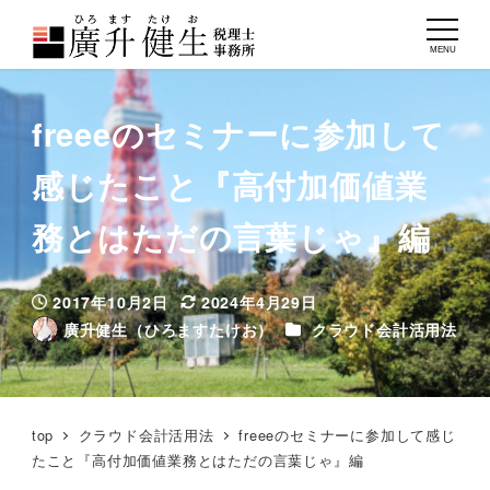
MENU
freeeのセミナーに参加して
感じたこと『高付加価値業
務とはただの言葉じゃ』編
2017年10月2日
2024年4月29日
投稿日
更新日
カテゴリー
廣升健生（ひろますたけお）
クラウド会計活用法
著
者
top
クラウド会計活用法
freeeのセミナーに参加して感じ
たこと『高付加価値業務とはただの言葉じゃ』編