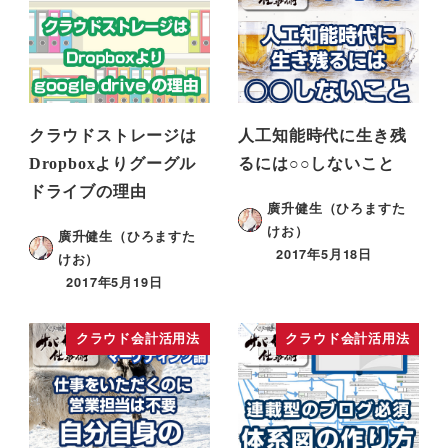
クラウドストレージは
人工知能時代に生き残
Dropboxよりグーグル
るには○○しないこと
ドライブの理由
廣升健生（ひろますた
けお）
廣升健生（ひろますた
2017年5月18日
けお）
2017年5月19日
クラウド会計活用法
クラウド会計活用法