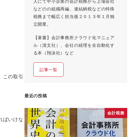
人にて中小企業の会計税務から上場会社
などのの組織再編、連結納税などの特殊
税務まで幅広く担当後２０１３年１月独
立開業。
【著書】会計事務所クラウド化マニュア
ル（清文社）、会社の経理を全自動化す
る本（翔泳社）など
記事一覧
。この取引
最近の投稿
会計税務
ればいけな