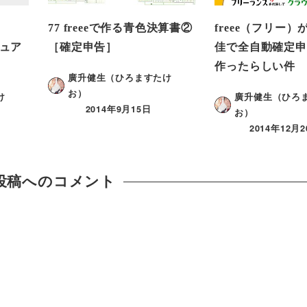
77 freeeで作る青色決算書②
freee（フリー
ニュア
［確定申告］
佳で全自動確定申
作ったらしい件
廣升健生（ひろますたけ
お）
け
廣升健生（ひろ
2014年9月15日
お）
2014年12月
投稿へのコメント