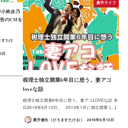
廣升ライフ
）が小林歩乃
告のCMを
ますたけ
20日
税理士独立開業6年目に想う。妻アコ
loveな話
税理士独立開業6年目に想う。妻アコLOVEな話 本
日2018年6月13日。 2013年1月に独立開業 […]
廣升健生（ひろますたけお）
2018年6月13日