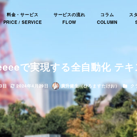
料金・サービス
サービスの流れ
コラム
ス
PRICE / SERVICE
FLOW
COLUMN
feeeeで実現する全自動化 テ
カテゴ
23日
2024年4月29日
廣升健生（ひろますたけお）
ク
更新日
著
者