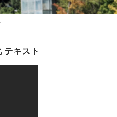
ト
化 テキスト