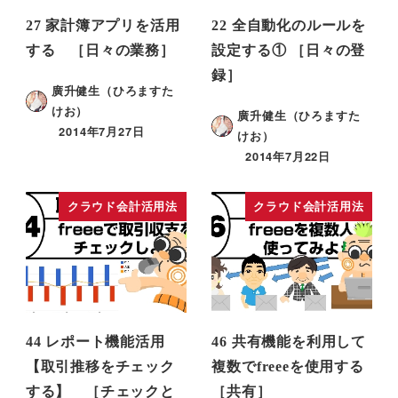
27 家計簿アプリを活用
22 全自動化のルールを
する ［日々の業務］
設定する① ［日々の登
録］
廣升健生（ひろますた
けお）
廣升健生（ひろますた
2014年7月27日
けお）
2014年7月22日
クラウド会計活用法
クラウド会計活用法
44 レポート機能活用
46 共有機能を利用して
【取引推移をチェック
複数でfreeeを使用する
する】 ［チェックと
［共有］