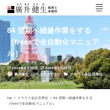
MENU
84 翌期へ繰越作業をする
［freeeで全自動化マニュア
ル］
2014年9月22日
2024年4月29日
投稿日
更新日
カテゴリー
廣升健生（ひろますたけお）
クラウド会計活用法
著
者
top
クラウド会計活用法
84 翌期へ繰越作業をする
［freeeで全自動化マニュアル］