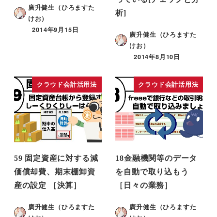
廣升健生（ひろますた
析]
けお）
2014年9月15日
廣升健生（ひろますた
けお）
2014年8月10日
クラウド会計活用法
クラウド会計活用法
59 固定資産に対する減
18金融機関等のデータ
価償却費、期末棚卸資
を自動で取り込もう
産の設定 ［決算］
［日々の業務］
廣升健生（ひろますた
廣升健生（ひろますた