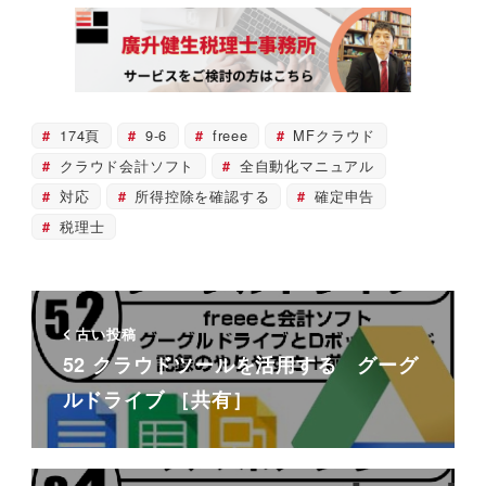
174頁
9-6
freee
MFクラウド
クラウド会計ソフト
全自動化マニュアル
対応
所得控除を確認する
確定申告
税理士
古い投稿
52 クラウドツールを活用する グーグ
ルドライブ ［共有］