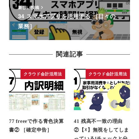
新しい投稿
34 スマホアプリを活用する ［日々の
業務］
関連記事
クラウド会計活用法
クラウド会計活用法
77 freeeで作る青色決算
41 残高不一致の理由
書② ［確定申告］
②【☓】無視をしてしま
っている[チェックと分