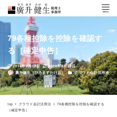
MENU
79各種控除を控除を確認す
る［確定申告］
2014年9月17日
2024年4月29日
投稿日
更新日
カテゴリー
廣升健生（ひろますたけお）
クラウド会計活用法
著
者
top
クラウド会計活用法
79各種控除を控除を確認する
［確定申告］