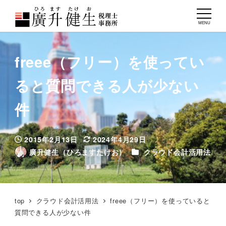
MENU
freee（フリー）を使ってい
ると質問できる人が少ない
件
2015年2月13日
2024年4月29日
投稿日
更新日
カテゴリー
廣升健生（ひろますたけお）
クラウド会計活用法
著
者
top
クラウド会計活用法
freee（フリー）を使っていると
質問できる人が少ない件