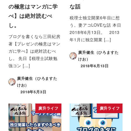
の極意はマンガに学
な話
べ】は絶対読むべ
税理士独立開業6年目に想
う。妻アコLOVEな話 本日
し。
2018年6月13日。 2013
ブログを書くなら三田紀房
年1月に独立開業 […]
著【プレゼンの極意はマン
ガに学べ】は絶対読むべ
廣升健生（ひろますた
し。 先日【税理士試験勉
けお）
強コン […]
2018年6月13日
廣升健生（ひろますた
けお）
2018年5月3日
廣升ライフ
廣升ライフ