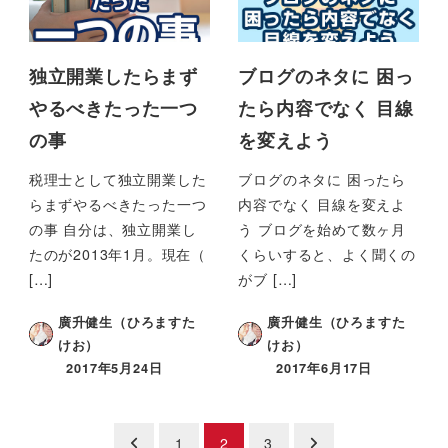
独立開業したらまず
ブログのネタに 困っ
やるべきたった一つ
たら内容でなく 目線
の事
を変えよう
税理士として独立開業した
ブログのネタに 困ったら
らまずやるべきたった一つ
内容でなく 目線を変えよ
の事 自分は、独立開業し
う ブログを始めて数ヶ月
たのが2013年1月。現在（
くらいすると、よく聞くの
[…]
がブ […]
廣升健生（ひろますた
廣升健生（ひろますた
けお）
けお）
2017年5月24日
2017年6月17日
投
1
2
3