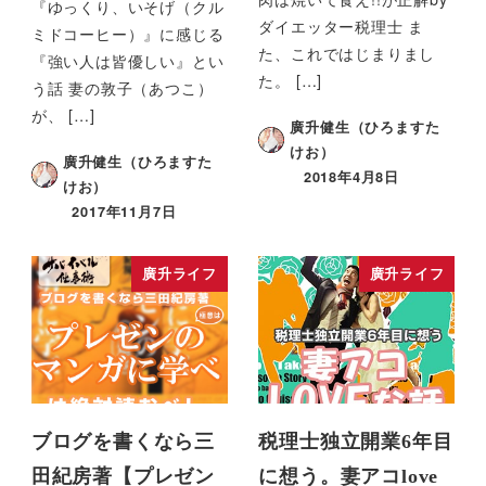
『ゆっくり、いそげ（クル
ダイエッター税理士 ま
ミドコーヒー）』に感じる
た、これではじまりまし
『強い人は皆優しい』とい
た。 […]
う話 妻の敦子（あつこ）
が、 […]
廣升健生（ひろますた
けお）
廣升健生（ひろますた
2018年4月8日
けお）
2017年11月7日
廣升ライフ
廣升ライフ
ブログを書くなら三
税理士独立開業6年目
田紀房著【プレゼン
に想う。妻アコlove