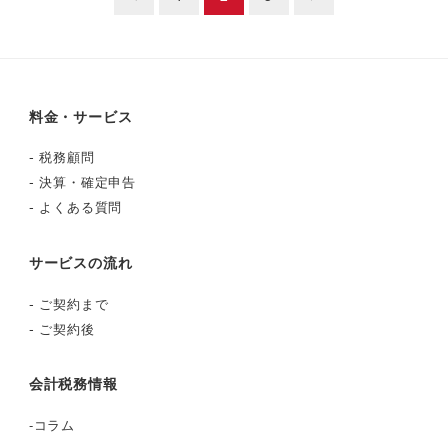
稿
ナ
ビ
料金・サービス
ゲ
-
税務顧問
-
決算・確定申告
ー
-
よくある質問
シ
サービスの流れ
ョ
-
ご契約まで
ン
-
ご契約後
会計税務情報
-
コラム