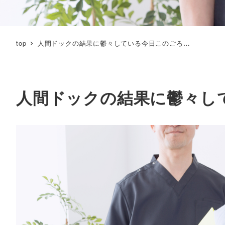
top
人間ドックの結果に鬱々している今日このごろ…
人間ドックの結果に鬱々し