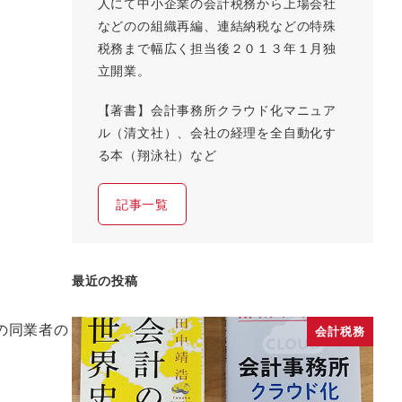
人にて中小企業の会計税務から上場会社
などのの組織再編、連結納税などの特殊
税務まで幅広く担当後２０１３年１月独
立開業。
【著書】会計事務所クラウド化マニュア
ル（清文社）、会社の経理を全自動化す
る本（翔泳社）など
記事一覧
最近の投稿
の同業者の
会計税務