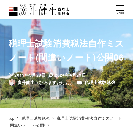
MENU
税理士試験消費税法自作ミス
ノート(間違いノート)公開06
2015年3月28日
2024年4月29日
投稿日
更新日
カテゴリー
廣升健生（ひろますたけお）
税理士試験勉強
著
者
top
税理士試験勉強
税理士試験消費税法自作ミスノート
(間違いノート)公開06