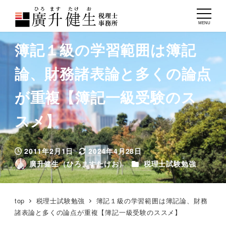
MENU
簿記１級の学習範囲は簿記
論、財務諸表論と多くの論点
が重複【簿記一級受験のス
スメ】
2011年2月1日
2024年4月28日
投稿日
更新日
カテゴリー
廣升健生（ひろますたけお）
税理士試験勉強
著
者
top
税理士試験勉強
簿記１級の学習範囲は簿記論、財務
諸表論と多くの論点が重複【簿記一級受験のススメ】