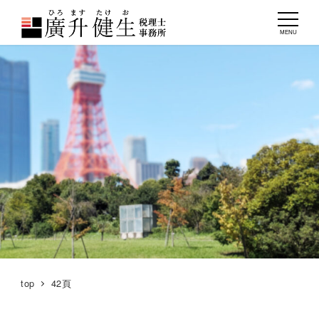
MENU
top
42頁