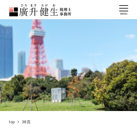
MENU
top
38頁